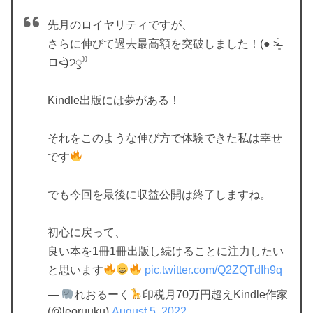
先月のロイヤリティですが、
さらに伸びて過去最高額を突破しました！(● ˃̶͈̀
ロ˂̶͈́)੭ꠥ⁾⁾
Kindle出版には夢がある！
それをこのような伸び方で体験できた私は幸せ
です
でも今回を最後に収益公開は終了しますね。
初心に戻って、
良い本を1冊1冊出版し続けることに注力したい
と思います
pic.twitter.com/Q2ZQTdIh9q
—
れおるーく
印税月70万円超えKindle作家
(@leoruuku)
August 5, 2022