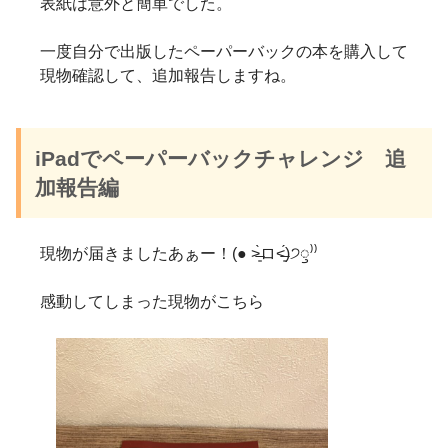
表紙は意外と簡単でした。
一度自分で出版したペーパーバックの本を購入して
現物確認して、追加報告しますね。
iPadでペーパーバックチャレンジ 追
加報告編
現物が届きましたあぁー！(● ˃̶͈̀ロ˂̶͈́)੭ꠥ⁾⁾
感動してしまった現物がこちら