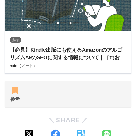
参考
【必見】Kindle出版にも使えるAmazonのアルゴ
リズムA9のSEOに関する情報について｜［れおる
ーく］iPadで夢を叶えた Kindle作家
note（ノート）
参考
SHARE