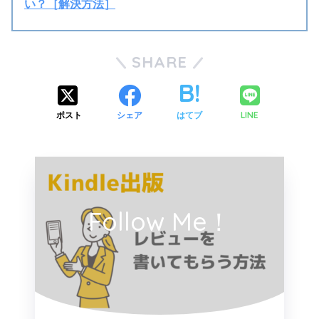
い？［解決方法］
SHARE
LINE
ポスト
シェア
はてブ
Follow Me！