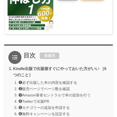
目次
非表示
Kindle出版で出版後すぐにやっておいた方がいい ［6
つのこと］
❶必ず出版した本の内容を確認する
❷販売ページでページ数を確認
❸Amazon著者セントラルで本の追加を行う
❹Twitterで出版PR
❺カテゴリーの追加を申請する
❻無料キャンペーンを設定する