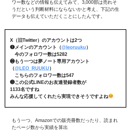
ワー数などの情報も伝えてみて、3,000部は売れそ
うだという判断材料にならないかと考え、下記の生
データも伝えていただくことにしたんです。
X（旧Twitter）のアカウントは2つ
❶メインのアカウント（
@leoruuku
）
今のフォロワー数は5282
❷もう一つは夢ノート専用アカウント
（
@
LEO_RUUKU
）
こちらのフォロワー数は547
❸この公式LINEのお友達登録者数が
1133名ですね
みんな応援してくれたら実現できそうですよね
もう一つ、Amazonでの販売冊数だったり、読まれ
たページ数から実績を算出