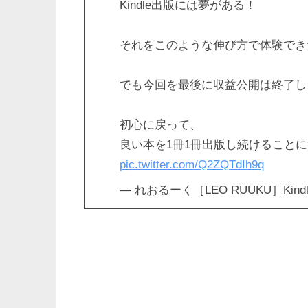
Kindle出版には夢がある！
それをこのような伸び方で体験でき
でも今回を最後に収益公開は終了し
初心に戻って、
良い本を1冊1冊出版し続けること
pic.twitter.com/Q2ZQTdIh9q
— れおるーく［LEO RUUKU］Kindle