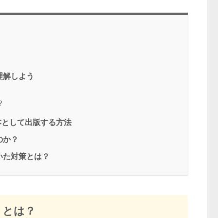
理解しよう
？
d対象本として出版する方法
のか？
づいた対策とは？
』とは？